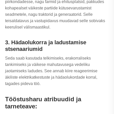
piirkondadesse, nagu farmid ja ehitusplatsid, pakkudes
kohapealset väikeste partiide kütusevarustamist
seadmetele, nagu traktorid ja generaatorid. Selle
teisaldatavus ja vastupidavus muudavad selle sobivaks
keerulisel välismaastikul.
3. Hädaolukorra ja ladustamise
stsenaariumid
Seda saab kasutada telkimiseks, erakorraliseks
tankimiseks ja väikese mahutavusega vedeliku
jaotamiseks ladudes. See annab kiire reageerimise
äkiliste elektrikatkestuste ja hädaolukordade korral,
tagades pideva töö.
Tööstusharu atribuudid ja
tarneteave: