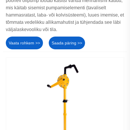
pöörlev õlipump töötab käsitsi vända mehhanismi kaudu,
mis käitab sisemist pumpamiselementi (tavaliselt
hammasratast, laba- või kolvisüsteemi), luues imemise, et
tõmmata vedelikku allikamahutist ja tühjendada see läbi
väljalaskevooliku või tila.
Vaata rohkem >>
Saada päring >>