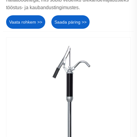
tööstus- ja kaubandustingimustes.
Vaata rohkem >>
Saada päring >>