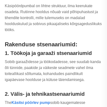
Käsipöördpumbal on lihtne struktuur, ilma keerukate
osadeta. Rutiinne hooldus nõuab vaid põhipuhastust ja
tihendite kontrolli, mille tulemuseks on madalad
hoolduskulud ja sobivus pikaajaliseks kõrgsageduslikuks
tööks.
Rakenduse stsenaariumid:
1. Töökoja ja garaaži stsenaariumid
Sobib garaažidesse ja töökodadesse, see suudab kanda
õli tünnide, paakide ja väikeste seadmete vahel ilma
toiteallikast sõltumata, kohandudes paindlikult
igapäevase hoolduse ja kütuse täiendamisega.
2. Välis- ja tehnikastsenaariumid
The
Käsitsi pöörlev pump
sobib kaugematesse