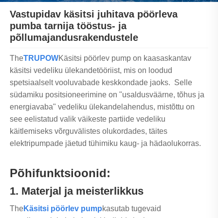
Vastupidav käsitsi juhitava pöörleva
pumba tarnija tööstus- ja
põllumajandusrakendustele
The
TRUPOW
Käsitsi pöörlev pump on kaasaskantav
käsitsi vedeliku ülekandetööriist, mis on loodud
spetsiaalselt vooluvabade keskkondade jaoks. Selle
südamiku positsioneerimine on "usaldusväärne, tõhus ja
energiavaba" vedeliku ülekandelahendus, mistõttu on
see eelistatud valik väikeste partiide vedeliku
käitlemiseks võrguvälistes olukordades, täites
elektripumpade jäetud tühimiku kaug- ja hädaolukorras.
Põhifunktsioonid:
1. Materjal ja meisterlikkus
The
Käsitsi pöörlev pump
kasutab tugevaid