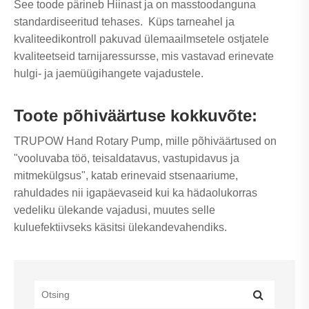
See toode pärineb Hiinast ja on masstoodanguna
standardiseeritud tehases. Küps tarneahel ja
kvaliteedikontroll pakuvad ülemaailmsetele ostjatele
kvaliteetseid tarnijaressursse, mis vastavad erinevate
hulgi- ja jaemüügihangete vajadustele.
Toote põhiväärtuse kokkuvõte:
TRUPOW Hand Rotary Pump, mille põhiväärtused on
"vooluvaba töö, teisaldatavus, vastupidavus ja
mitmekülgsus", katab erinevaid stsenaariume,
rahuldades nii igapäevaseid kui ka hädaolukorras
vedeliku ülekande vajadusi, muutes selle
kuluefektiivseks käsitsi ülekandevahendiks.