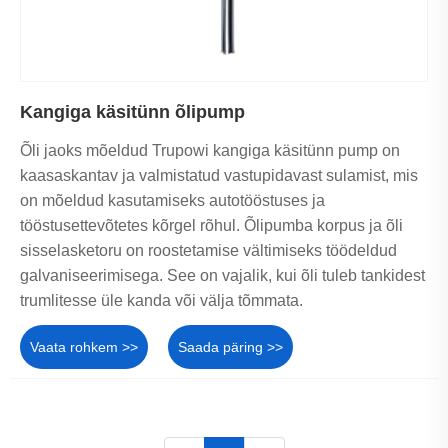
Kangiga käsitünn õlipump
Õli jaoks mõeldud Trupowi kangiga käsitünn pump on
kaasaskantav ja valmistatud vastupidavast sulamist, mis
on mõeldud kasutamiseks autotööstuses ja
tööstusettevõtetes kõrgel rõhul. Õlipumba korpus ja õli
sisselasketoru on roostetamise vältimiseks töödeldud
galvaniseerimisega. See on vajalik, kui õli tuleb tankidest
trumlitesse üle kanda või välja tõmmata.
Vaata rohkem >>
Saada päring >>