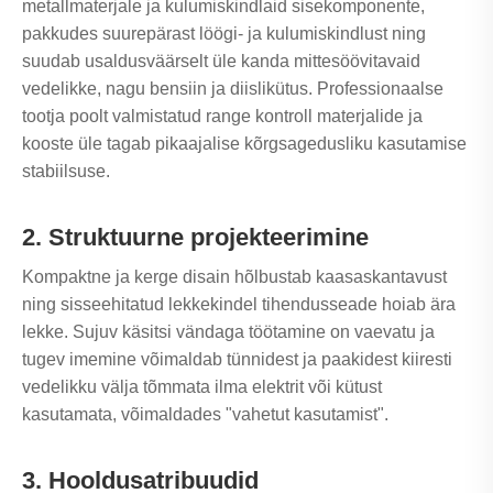
metallmaterjale ja kulumiskindlaid sisekomponente,
pakkudes suurepärast löögi- ja kulumiskindlust ning
suudab usaldusväärselt üle kanda mittesöövitavaid
vedelikke, nagu bensiin ja diislikütus. Professionaalse
tootja poolt valmistatud range kontroll materjalide ja
kooste üle tagab pikaajalise kõrgsagedusliku kasutamise
stabiilsuse.
2. Struktuurne projekteerimine
Kompaktne ja kerge disain hõlbustab kaasaskantavust
ning sisseehitatud lekkekindel tihendusseade hoiab ära
lekke. Sujuv käsitsi vändaga töötamine on vaevatu ja
tugev imemine võimaldab tünnidest ja paakidest kiiresti
vedelikku välja tõmmata ilma elektrit või kütust
kasutamata, võimaldades "vahetut kasutamist".
3. Hooldusatribuudid