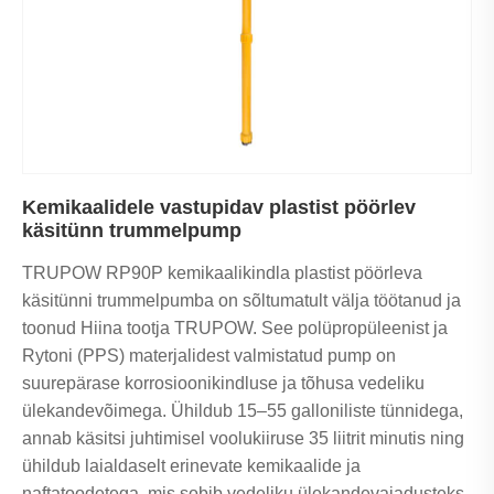
Kemikaalidele vastupidav plastist pöörlev
käsitünn trummelpump
TRUPOW RP90P kemikaalikindla plastist pöörleva
käsitünni trummelpumba on sõltumatult välja töötanud ja
toonud Hiina tootja TRUPOW. See polüpropüleenist ja
Rytoni (PPS) materjalidest valmistatud pump on
suurepärase korrosioonikindluse ja tõhusa vedeliku
ülekandevõimega. Ühildub 15–55 galloniliste tünnidega,
annab käsitsi juhtimisel voolukiiruse 35 liitrit minutis ning
ühildub laialdaselt erinevate kemikaalide ja
naftatoodetega, mis sobib vedeliku ülekandevajadusteks