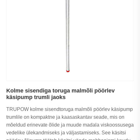
Kolme sisendiga toruga malmõli pöörlev
käsipump trumli jaoks
TRUPOW kolme sisendtoruga malmõli pöörlev käsipump
trumlile on kompaktne ja kaasaskantav seade, mis on
mõeldud erinevate õlide ja muude madala viskoossusega
vedelike ülekandmiseks ja väljastamiseks. See käsitsi