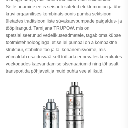
Selle peamine eelis seisneb suletud elektrimootori ja ühe
kruvi orgaanilises kombinatsioonis pumba sektsioon,
ületades traditsiooniliste süvakaevpumpade paigaldus- ja
tööpiirangud. Tarnijana TRUPOW, mis on
spetsialiseerunud vedelikuseadmetele, tagab oma küpse
tootmistehnoloogiaga, et sellel pumbal on a kompaktne
struktuur, stabiilne töö ja lai kohanemisvõime, mis
võimaldab usaldusväärselt töötada erinevates keerukates
veekogudes kaevandamise stsenaariumid ning tõhusalt
transportida põhjavett ja muid puhta vee allikaid.