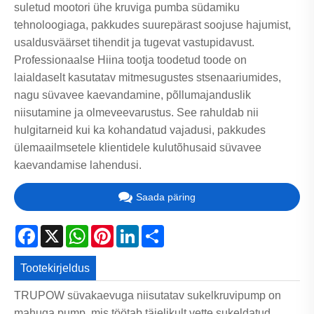
suletud mootori ühe kruviga pumba südamiku
tehnoloogiaga, pakkudes suurepärast soojuse hajumist,
usaldusväärset tihendit ja tugevat vastupidavust.
Professionaalse Hiina tootja toodetud toode on
laialdaselt kasutatav mitmesugustes stsenaariumides,
nagu süvavee kaevandamine, põllumajanduslik
niisutamine ja olmeveevarustus. See rahuldab nii
hulgitarneid kui ka kohandatud vajadusi, pakkudes
ülemaailmsetele klientidele kulutõhusaid süvavee
kaevandamise lahendusi.
Saada päring
Facebook
X
WhatsApp
Pinterest
LinkedIn
Share
Tootekirjeldus
TRUPOW süvakaevuga niisutatav sukelkruvipump on
mahuga pump, mis töötab täielikult vette sukeldatud.