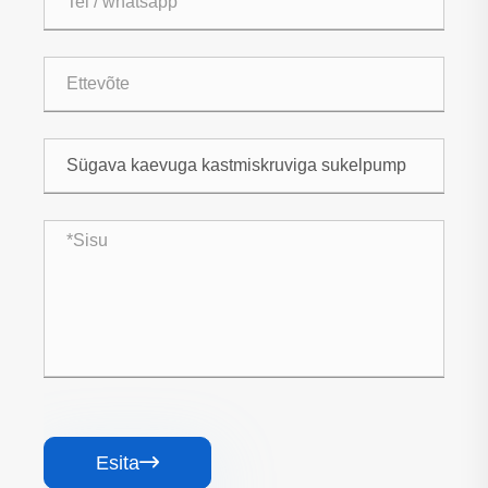
Esita
