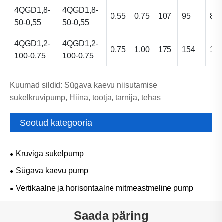
4QGD1,8-
4QGD1,8-
0.55
0.75
107
95
86
50-0,55
50-0,55
4QGD1,2-
4QGD1,2-
0.75
1.00
175
154
13
100-0,75
100-0,75
Kuumad sildid: Sügava kaevu niisutamise
sukelkruvipump, Hiina, tootja, tarnija, tehas
Seotud kategooria
Kruviga sukelpump
Sügava kaevu pump
Vertikaalne ja horisontaalne mitmeastmeline pump
Saada päring