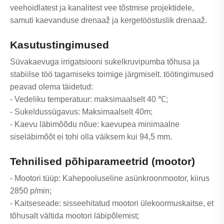
veehoidlatest ja kanalitest vee tõstmise projektidele,
samuti kaevanduse drenaaž ja kergetööstuslik drenaaž.
Kasutustingimused
Süvakaevuga irrigatsiooni sukelkruvipumba tõhusa ja
stabiilse töö tagamiseks toimige järgmiselt. töötingimused
peavad olema täidetud:
- Vedeliku temperatuur: maksimaalselt 40 ℃;
- Sukeldussügavus: Maksimaalselt 40m;
- Kaevu läbimõõdu nõue: kaevupea minimaalne
siseläbimõõt ei tohi olla väiksem kui 94,5 mm.
Tehnilised põhiparameetrid (mootor)
- Mootori tüüp: Kahepooluseline asünkroonmootor, kiirus
2850 p/min;
- Kaitseseade: sisseehitatud mootori ülekoormuskaitse, et
tõhusalt vältida mootori läbipõlemist;