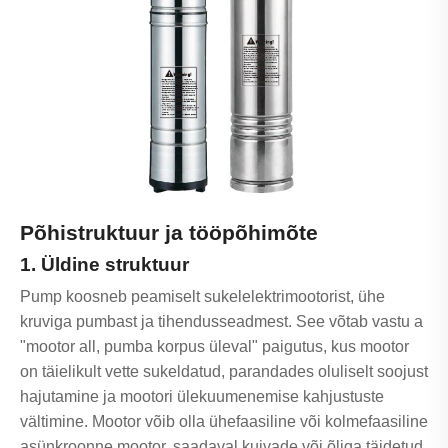
Põhistruktuur ja tööpõhimõte
1. Üldine struktuur
Pump koosneb peamiselt sukelelektrimootorist, ühe
kruviga pumbast ja tihendusseadmest. See võtab vastu a
"mootor all, pumba korpus üleval" paigutus, kus mootor
on täielikult vette sukeldatud, parandades oluliselt soojust
hajutamine ja mootori ülekuumenemise kahjustuste
vältimine. Mootor võib olla ühefaasiline või kolmefaasiline
asünkroonne mootor, saadaval kuivade või õliga täidetud