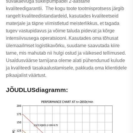
süvakaevuga sukelpumpadel 2-aastane
kvaliteedigarantii. The kogu toote tootmisprotsess järgib
rangelt kvaliteedistandardeid, kasutades kvaliteetseid
materjale ja täpne viimistletud meisterlikkus, et tagada
tugev vastupidavus ja võime taluda pidevat ja kõrge
intensiivsusega operatsiooni. Kasutades oma tõhusat
ülemaailmset logistikavõrku, suudame saavutada kiire
tarne, mis mahutab nii hulgi ostud ja väikesed tellimused.
Usaldusväärse tarnijana oleme alati pühendunud kulude
ja kvaliteedi tasakaalustamisele, pakkuda oma klientidele
pikaajalist väärtust.
JÕUDLUSdiagramm: