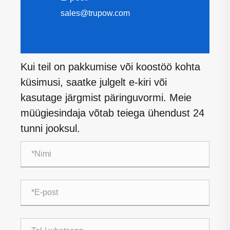
sales@trupow.com
Kui teil on pakkumise või koostöö kohta
küsimusi, saatke julgelt e-kiri või
kasutage järgmist päringuvormi. Meie
müügiesindaja võtab teiega ühendust 24
tunni jooksul.