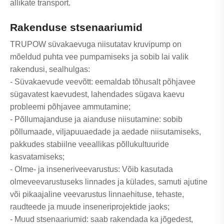
allikate transport.
Rakenduse stsenaariumid
TRUPOW süvakaevuga niisutatav kruvipump on
mõeldud puhta vee pumpamiseks ja sobib lai valik
rakendusi, sealhulgas:
- Süvakaevude veevõtt: eemaldab tõhusalt põhjavee
sügavatest kaevudest, lahendades sügava kaevu
probleemi põhjavee ammutamine;
- Põllumajanduse ja aianduse niisutamine: sobib
põllumaade, viljapuuaedade ja aedade niisutamiseks,
pakkudes stabiilne veeallikas põllukultuuride
kasvatamiseks;
- Olme- ja inseneriveevarustus: Võib kasutada
olmeveevarustuseks linnades ja külades, samuti ajutine
või pikaajaline veevarustus linnaehituse, tehaste,
raudteede ja muude inseneriprojektide jaoks;
- Muud stsenaariumid: saab rakendada ka jõgedest,