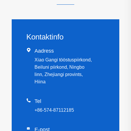
Kontaktinfo

Aadress
Xiao Gangi tööstuspiirkond,
Beiluni piirkond, Ningbo
linn, Zhejiangi provints,
Hiina

Tel
+86-574-87112185

E-post