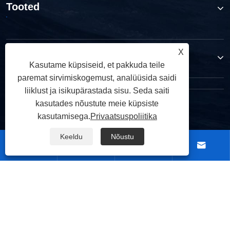
Tooted
X
Võta meiega ühendust
Kasutame küpsiseid, et pakkuda teile
paremat sirvimiskogemust, analüüsida saidi
liiklust ja isikupärastada sisu. Seda saiti
kasutades nõustute meie küpsiste
JÄRGNE MEILE
kasutamisega.
Privaatsuspoliitika
Keeldu
Nõustu




Autoriõigus © 2026 Ningbo TRUPOW Industrial Trade Co.,Ltd. Kõik
õigused kaitstud.
|
|
|
|
Links
Sitemap
RSS
XML
Privaatsuspoliitika