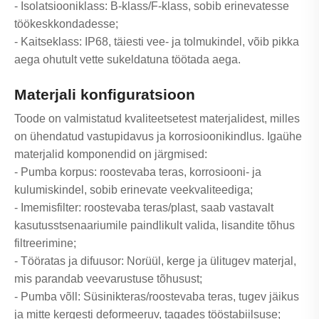
- Isolatsiooniklass: B-klass/F-klass, sobib erinevatesse
töökeskkondadesse;
- Kaitseklass: IP68, täiesti vee- ja tolmukindel, võib pikka
aega ohutult vette sukeldatuna töötada aega.
Materjali konfiguratsioon
Toode on valmistatud kvaliteetsetest materjalidest, milles
on ühendatud vastupidavus ja korrosioonikindlus. Igaühe
materjalid komponendid on järgmised:
- Pumba korpus: roostevaba teras, korrosiooni- ja
kulumiskindel, sobib erinevate veekvaliteediga;
- Imemisfilter: roostevaba teras/plast, saab vastavalt
kasutusstsenaariumile paindlikult valida, lisandite tõhus
filtreerimine;
- Tööratas ja difuusor: Norüül, kerge ja ülitugev materjal,
mis parandab veevarustuse tõhusust;
- Pumba võll: Süsinikteras/roostevaba teras, tugev jäikus
ja mitte kergesti deformeeruv, tagades tööstabiilsuse;