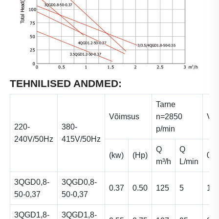
TEHNILISED ANDMED:
Tarne
Võimsus
n=2850
Väl
220-
380-
p/min
240V/50Hz
415V/50Hz
Q
Q
(kw)
(Hp)
0
m³/h
L/min
3QGD0,8-
3QGD0,8-
0.37
0.50
125
5
10
50-0,37
50-0,37
3QGD1,8-
3QGD1,8-