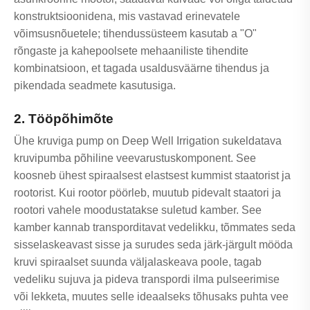
konstruktsioonidena, mis vastavad erinevatele
võimsusnõuetele; tihendussüsteem kasutab a "O"
rõngaste ja kahepoolsete mehaaniliste tihendite
kombinatsioon, et tagada usaldusväärne tihendus ja
pikendada seadmete kasutusiga.
2. Tööpõhimõte
Ühe kruviga pump on Deep Well Irrigation sukeldatava
kruvipumba põhiline veevarustuskomponent. See
koosneb ühest spiraalsest elastsest kummist staatorist ja
rootorist. Kui rootor pöörleb, muutub pidevalt staatori ja
rootori vahele moodustatakse suletud kamber. See
kamber kannab transporditavat vedelikku, tõmmates seda
sisselaskeavast sisse ja surudes seda järk-järgult mööda
kruvi spiraalset suunda väljalaskeava poole, tagab
vedeliku sujuva ja pideva transpordi ilma pulseerimise
või lekketa, muutes selle ideaalseks tõhusaks puhta vee