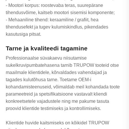
- Mootori korpus: roostevaba teras, suurepärane
tihendusvõime, kaitseb mootori sisemisi komponente;
- Mehaaniline tihend: keraamiline / grafiit, hea
tihendusefekt ja tugev kulumiskindlus, pikendades
kasutusiga pitsat.
Tarne ja kvaliteedi tagamine
Professionaalse süvakaevu niisutamise
sukelkruvipumbatehasena tarnib TRUPOW tooteid otse
maailmale klientidele, kõrvaldades vahendajad ja
tagades kulutõhusa tarne. Toetame OEM-i
kohandamisteenuseid, võimaldab meil kohandada toote
parameetreid ja spetsifikatsioone vastavalt kliendi
konkreetsetele vajadustele ning me pakume tasuta
proovid klientide testimiseks ja kontrollimiseks.
Klientide huvide kaitsmiseks on kõikidel TRUPOW