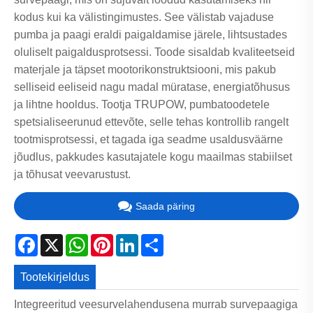
kodus kui ka välistingimustes. See välistab vajaduse
pumba ja paagi eraldi paigaldamise järele, lihtsustades
oluliselt paigaldusprotsessi. Toode sisaldab kvaliteetseid
materjale ja täpset mootorikonstruktsiooni, mis pakub
selliseid eeliseid nagu madal müratase, energiatõhusus
ja lihtne hooldus. Tootja TRUPOW, pumbatoodetele
spetsialiseerunud ettevõte, selle tehas kontrollib rangelt
tootmisprotsessi, et tagada iga seadme usaldusväärne
jõudlus, pakkudes kasutajatele kogu maailmas stabiilset
ja tõhusat veevarustust.
Saada päring
Facebook
X
WhatsApp
Pinterest
LinkedIn
Share
Tootekirjeldus
Integreeritud veesurvelahendusena murrab survepaagiga