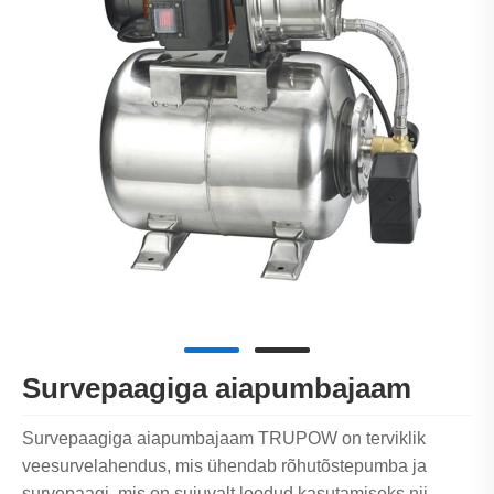
Survepaagiga aiapumbajaam
Survepaagiga aiapumbajaam TRUPOW on terviklik
veesurvelahendus, mis ühendab rõhutõstepumba ja
survepaagi, mis on sujuvalt loodud kasutamiseks nii