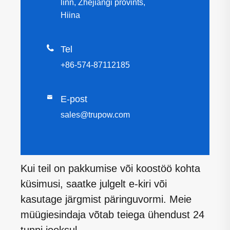
linn, Zhejiangi provints,
Hiina

Tel
+86-574-87112185

E-post
sales@trupow.com
Kui teil on pakkumise või koostöö kohta
küsimusi, saatke julgelt e-kiri või
kasutage järgmist päringuvormi. Meie
müügiesindaja võtab teiega ühendust 24