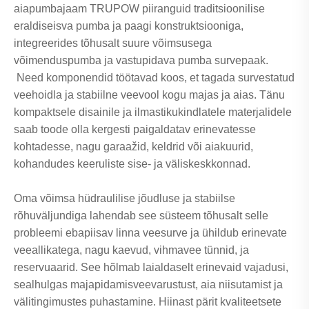
aiapumbajaam TRUPOW piiranguid traditsioonilise
eraldiseisva pumba ja paagi konstruktsiooniga,
integreerides tõhusalt suure võimsusega
võimenduspumba ja vastupidava pumba survepaak.
Need komponendid töötavad koos, et tagada survestatud
veehoidla ja stabiilne veevool kogu majas ja aias. Tänu
kompaktsele disainile ja ilmastikukindlatele materjalidele
saab toode olla kergesti paigaldatav erinevatesse
kohtadesse, nagu garaažid, keldrid või aiakuurid,
kohandudes keeruliste sise- ja väliskeskkonnad.
Oma võimsa hüdraulilise jõudluse ja stabiilse
rõhuväljundiga lahendab see süsteem tõhusalt selle
probleemi ebapiisav linna veesurve ja ühildub erinevate
veeallikatega, nagu kaevud, vihmavee tünnid, ja
reservuaarid. See hõlmab laialdaselt erinevaid vajadusi,
sealhulgas majapidamisveevarustust, aia niisutamist ja
välitingimustes puhastamine. Hiinast pärit kvaliteetsete