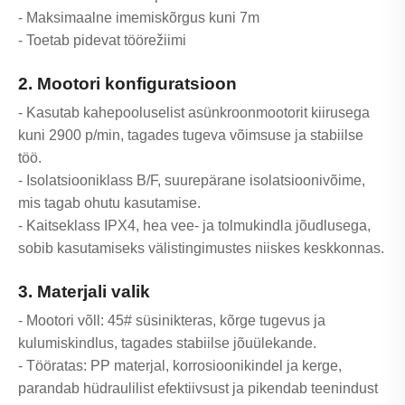
- Maksimaalne imemiskõrgus kuni 7m
- Toetab pidevat töörežiimi
2. Mootori konfiguratsioon
- Kasutab kahepooluselist asünkroonmootorit kiirusega
kuni 2900 p/min, tagades tugeva võimsuse ja stabiilse
töö.
- Isolatsiooniklass B/F, suurepärane isolatsioonivõime,
mis tagab ohutu kasutamise.
- Kaitseklass IPX4, hea vee- ja tolmukindla jõudlusega,
sobib kasutamiseks välistingimustes niiskes keskkonnas.
3. Materjali valik
- Mootori võll: 45# süsinikteras, kõrge tugevus ja
kulumiskindlus, tagades stabiilse jõuülekande.
- Tööratas: PP materjal, korrosioonikindel ja kerge,
parandab hüdraulilist efektiivsust ja pikendab teenindust