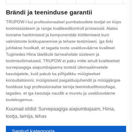
Brändi ja teeninduse garantii
TRUPOW-l kui professionaalsel pumbatoodete tootjal on küps
tootmissüsteem ja range kvaliteedikontroll protsessid. Alates
tooraine hankimisest ja komponentide töötlemisest kuni
valmistoote kokkupanemise ja tehase testimiseni, iga linki
juhitakse hoolikalt, et tagada toote usaldusväärne kvaliteet.
Tuginedes Hiina täielikule tarneahelale süsteem ja
tootmisvõimalused, TRUPOW ei paku mitte ainult kvaliteetset
survepaagiga aiapumbajaama tooteid ülemaailmsetele
kasutajatele, kuid pakub ka põhjalikku müügieelset
konsultatsiooni, müügisisest paigaldusjuhendit ja müügijärgse
hoolduse tugi professionaalse tarnija teenindusfilosoofiaga,
tagades, et iga kasutaja naudib a muretu ja usaldusväärne
tootekogemus.
Kuumad sildid: Survepaagiga aiapumbajaam, Hiina,
tootja, tarnija, tehas
Seotud kategooria