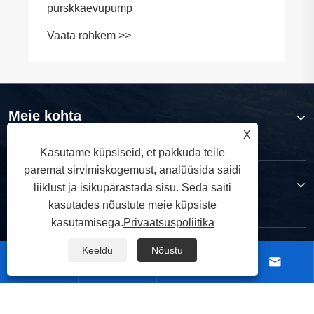
purskkaevupump
Vaata rohkem >>
Meie kohta
X
Kasutame küpsiseid, et pakkuda teile
paremat sirvimiskogemust, analüüsida saidi
Tooted
liiklust ja isikupärastada sisu. Seda saiti
kasutades nõustute meie küpsiste
kasutamisega.
Privaatsuspoliitika
Võta meiega ühendust
Keeldu
Nõustu



