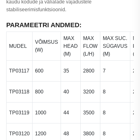
kaudu kodude ja välialade vajadustele
stabiliseerimisfunktsioonid.
PARAMEETRI ANDMED:
MAX
MAX
MAX SUC.
M
VÕIMSUS
MUDEL
HEAD
FLOW
SÜGAVUS
PR
(W)
(M)
(L/H)
(M)
(B
TP03117
600
35
2800
7
2/3
TP03118
800
40
3200
8
2/3
TP03119
1000
44
3500
8
2/3
TP03120
1200
48
3800
8
2,5