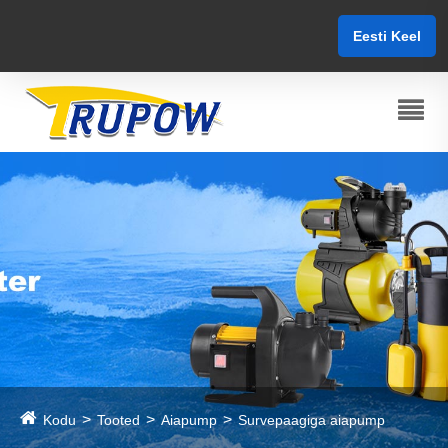
Eesti Keel
Kodu
Tooted
Aiapump
Survepaagiga aiapump