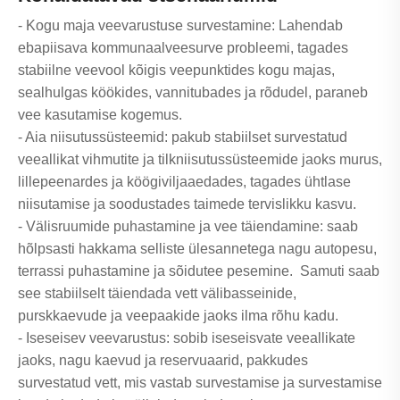
- Kogu maja veevarustuse survestamine: Lahendab
ebapiisava kommunaalveesurve probleemi, tagades
stabiilne veevool kõigis veepunktides kogu majas,
sealhulgas köökides, vannitubades ja rõdudel, paraneb
vee kasutamise kogemus.
- Aia niisutussüsteemid: pakub stabiilset survestatud
veeallikat vihmutite ja tilkniisutussüsteemide jaoks murus,
lillepeenardes ja köögiviljaaedades, tagades ühtlase
niisutamise ja soodustades taimede tervislikku kasvu.
- Välisruumide puhastamine ja vee täiendamine: saab
hõlpsasti hakkama selliste ülesannetega nagu autopesu,
terrassi puhastamine ja sõidutee pesemine. Samuti saab
see stabiilselt täiendada vett välibasseinide,
purskkaevude ja veepaakide jaoks ilma rõhu kadu.
- Iseseisev veevarustus: sobib iseseisvate veeallikate
jaoks, nagu kaevud ja reservuaarid, pakkudes
survestatud vett, mis vastab survestamise ja survestamise