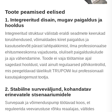
Toote peamised eelised
1. Integreeritud disain, mugav paigaldus ja
hooldus
Integreeritud struktuur välistab eraldi seadmete keerukad
toruühendused, võimaldades kiiret paigaldus ja
kasutuselevõtt pärast lahtipakkimist, ilma professionaalse
ehitusmeeskonna vajaduseta, oluliselt paigalduskulude
ja aja vähendamine. Toode ei vaja töötamise ajal
sagedast hooldust, vaid ainult regulaarsed põhikontrollid,
mis peegeldavad täielikult TRUPOWi kui professionaali
kasutajakogemust tootja.
2. Stabiilne surveväljund, kohandatav
erinevatele stsenaariumidele
Survepaak ja võimenduspump töötavad koos, et
reguleerida veevarustuse rõhku reaalajas, vältides