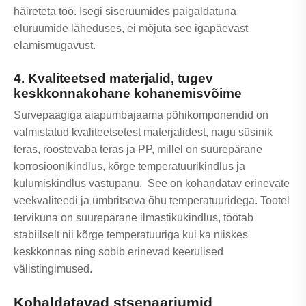
häireteta töö. Isegi siseruumides paigaldatuna
eluruumide läheduses, ei mõjuta see igapäevast
elamismugavust.
4. Kvaliteetsed materjalid, tugev
keskkonnakohane kohanemisvõime
Survepaagiga aiapumbajaama põhikomponendid on
valmistatud kvaliteetsetest materjalidest, nagu süsinik
teras, roostevaba teras ja PP, millel on suurepärane
korrosioonikindlus, kõrge temperatuurikindlus ja
kulumiskindlus vastupanu. See on kohandatav erinevate
veekvaliteedi ja ümbritseva õhu temperatuuridega. Tootel
tervikuna on suurepärane ilmastikukindlus, töötab
stabiilselt nii kõrge temperatuuriga kui ka niiskes
keskkonnas ning sobib erinevad keerulised
välistingimused.
Kohaldatavad stsenaariumid