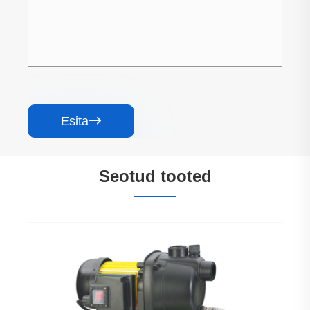
Esita

Seotud tooted