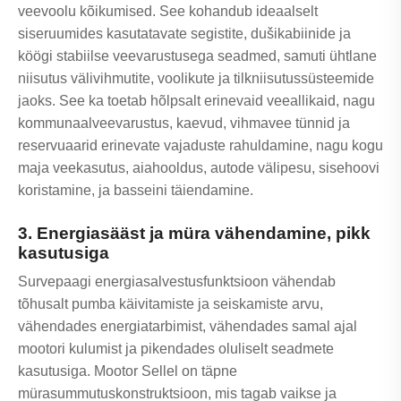
veevoolu kõikumised. See kohandub ideaalselt
siseruumides kasutatavate segistite, dušikabiinide ja
köögi stabiilse veevarustusega seadmed, samuti ühtlane
niisutus välivihmutite, voolikute ja tilkniisutussüsteemide
jaoks. See ka toetab hõlpsalt erinevaid veeallikaid, nagu
kommunaalveevarustus, kaevud, vihmavee tünnid ja
reservuaarid erinevate vajaduste rahuldamine, nagu kogu
maja veekasutus, aiahooldus, autode välipesu, sisehoovi
koristamine, ja basseini täiendamine.
3. Energiasääst ja müra vähendamine, pikk
kasutusiga
Survepaagi energiasalvestusfunktsioon vähendab
tõhusalt pumba käivitamiste ja seiskamiste arvu,
vähendades energiatarbimist, vähendades samal ajal
mootori kulumist ja pikendades oluliselt seadmete
kasutusiga. Mootor Sellel on täpne
mürasummutuskonstruktsioon, mis tagab vaikse ja