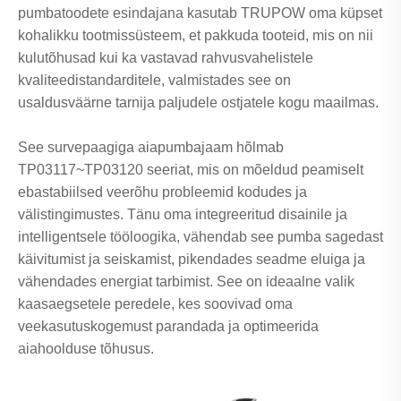
pumbatoodete esindajana kasutab TRUPOW oma küpset
kohalikku tootmissüsteem, et pakkuda tooteid, mis on nii
kulutõhusad kui ka vastavad rahvusvahelistele
kvaliteedistandarditele, valmistades see on
usaldusväärne tarnija paljudele ostjatele kogu maailmas.
See survepaagiga aiapumbajaam hõlmab
TP03117~TP03120 seeriat, mis on mõeldud peamiselt
ebastabiilsed veerõhu probleemid kodudes ja
välistingimustes. Tänu oma integreeritud disainile ja
intelligentsele tööloogika, vähendab see pumba sagedast
käivitumist ja seiskamist, pikendades seadme eluiga ja
vähendades energiat tarbimist. See on ideaalne valik
kaasaegsetele peredele, kes soovivad oma
veekasutuskogemust parandada ja optimeerida
aiahoolduse tõhusus.