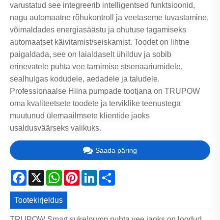
varustatud see integreerib intelligentsed funktsioonid,
nagu automaatne rõhukontroll ja veetaseme tuvastamine,
võimaldades energiasäästu ja ohutuse tagamiseks
automaatset käivitamist/seiskamist. Toodet on lihtne
paigaldada, see on laialdaselt ühilduv ja sobib
erinevatele puhta vee tarnimise stsenaariumidele,
sealhulgas kodudele, aedadele ja taludele.
Professionaalse Hiina pumpade tootjana on TRUPOW
oma kvaliteetsete toodete ja terviklike teenustega
muutunud ülemaailmsete klientide jaoks
usaldusväärseks valikuks.
Saada päring
Facebook
X
WhatsApp
Pinterest
LinkedIn
Share
Tootekirjeldus
TRUPOW Smart sukelpump puhta vee jaoks on loodud