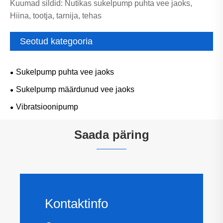
Kuumad sildid: Nutikas sukelpump puhta vee jaoks,
Hiina, tootja, tarnija, tehas
Seotud kategooria
Sukelpump puhta vee jaoks
Sukelpump määrdunud vee jaoks
Vibratsioonipump
Saada päring
Kontaktinfo