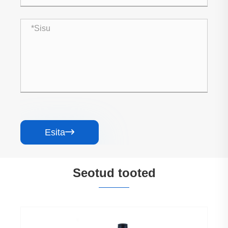
Esita

Seotud tooted