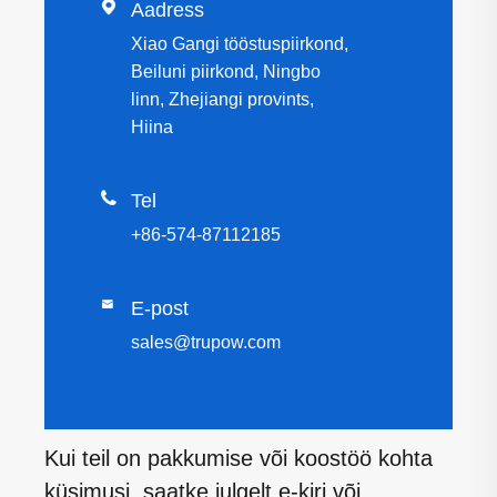

Aadress
Xiao Gangi tööstuspiirkond,
Beiluni piirkond, Ningbo
linn, Zhejiangi provints,
Hiina

Tel
+86-574-87112185

E-post
sales@trupow.com
Kui teil on pakkumise või koostöö kohta
küsimusi, saatke julgelt e-kiri või