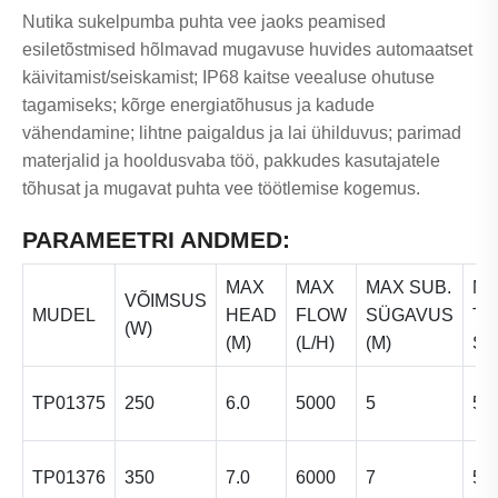
Nutika sukelpumba puhta vee jaoks peamised
esiletõstmised hõlmavad mugavuse huvides automaatset
käivitamist/seiskamist; IP68 kaitse veealuse ohutuse
tagamiseks; kõrge energiatõhusus ja kadude
vähendamine; lihtne paigaldus ja lai ühilduvus; parimad
materjalid ja hooldusvaba töö, pakkudes kasutajatele
tõhusat ja mugavat puhta vee töötlemise kogemus.
PARAMEETRI ANDMED:
MAX
MAX
MAX SUB.
M
VÕIMSUS
MUDEL
HEAD
FLOW
SÜGAVUS
TE
(W)
(M)
(L/H)
(M)
S
TP01375
250
6.0
5000
5
5 
TP01376
350
7.0
6000
7
5 