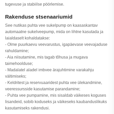
tugevuse ja stabiilse pöörlemise.
Rakenduse stsenaariumid
See nutikas puhta vee sukelpump on kaasaskantav
automaatne sukelveepump, mida on lihtne kasutada ja
laialdaselt kohaldatakse:
- Olme puurkaevu veevarustus, igapäevase veevajaduse
rahuldamine;
- Aia niisutamine, mis tagab tõhusa ja mugava
taimehoolduse;
- Madalatel aladel imbvee ärajuhtimine varakahju
vältimiseks;
- Keldritest ja reservuaaridest puhta vee ülekandmine,
veeressursside kasutamise parandamine;
- Puhta vee pumpamine, mis sisaldab väikeses koguses
lisandeid, sobib koduseks ja väikeseks kaubanduslikuks
kasutamiseks rakendusi.