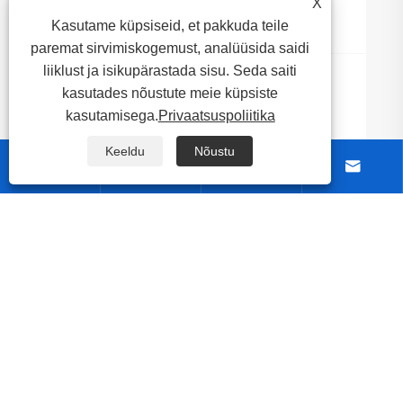
X
Kasutame küpsiseid, et pakkuda teile
paremat sirvimiskogemust, analüüsida saidi
liiklust ja isikupärastada sisu. Seda saiti
Miks on tiigisüütaja tänapäevaste
kasutades nõustute meie küpsiste
väliveefunktsioonide jaoks hädavajalik?
kasutamisega.
Privaatsuspoliitika
Vaata rohkem >>
Keeldu
Nõustu




Meie kohta
Tooted