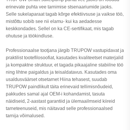
erinevate puhta vee tarnimise stsenaariumide jaoks.
Selle sukelaparaat tagab kõrge efektiivsuse ja vaikse töö,
mistõttu sobib see nii elamu- kui ka aedadesse
keskkondades. Sellel on ka CE-sertifikaat, mis tagab
ohutuse ja töökindluse.
Professionaalse tootjana järgib TRUPOW vastupidavat ja
praktilist tootefilosoofiat, kasutades kvaliteetset materjalid
ja kompaktne struktuur, et tagada pikaajaline stabiilne töö
ning lihtne paigaldus ja teisaldatavus. Kasutades oma
usaldusväärset otsetarnet Hiina tehasest, suudab
TRUPOW paindlikult täita erinevaid tellimisnõudeid,
pakkudes samal ajal OEM-i kohandamist, tasuta
näidiseid, 2-aastast garantiid ja ülemaailmseid kiireid
tarneteenuseid, mis näitavad selle professionaalsed
tarnija võimalused.