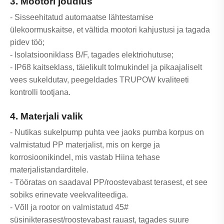
3. Mootori jõudlus
- Sisseehitatud automaatse lähtestamise
ülekoormuskaitse, et vältida mootori kahjustusi ja tagada
pidev töö;
- Isolatsiooniklass B/F, tagades elektriohutuse;
- IP68 kaitseklass, täielikult tolmukindel ja pikaajaliselt
vees sukeldutav, peegeldades TRUPOW kvaliteeti
kontrolli tootjana.
4. Materjali valik
- Nutikas sukelpump puhta vee jaoks pumba korpus on
valmistatud PP materjalist, mis on kerge ja
korrosioonikindel, mis vastab Hiina tehase
materjalistandarditele.
- Tööratas on saadaval PP/roostevabast terasest, et see
sobiks erinevate veekvaliteediga.
- Võll ja rootor on valmistatud 45#
süsinikterasest/roostevabast rauast, tagades suure