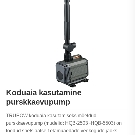
Koduaia kasutamine
purskkaevupump
TRUPOW koduaia kasutamiseks mõeldud
purskkaevupump (mudelid: HQB-2503~HQB-5503) on
loodud spetsiaalselt elamuaedade veekogude jaoks.