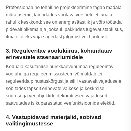
Professionaalne tehniline projekteerimine tagab madala
mürataseme, täiendades voolava vee heli, et luua a
rahulik keskkond; see on energiasäästlik ja võib töötada
pidevalt pikema aja jooksul, pakkudes tugevat stabiilsus,
ilma et oleks vaja sagedast jälgimist või hooldust.
3. Reguleeritav voolukiirus, kohandatav
erinevatele stsenaariumidele
Koduaia kasutamise purskkaevupumba reguleeritav
vooluhulga reguleerimissüsteem võimaldab teil
reguleerida pihustuskõrgust ja stiili vastavalt vajadusele,
sobitades täpselt erinevate väikese ja keskmise
suurusega veeobjektide dekoratiivsed vajadused,
saavutades isikupärastatud veefunktsioonide efektid.
4. Vastupidavad materjalid, sobivad
välitingimustesse