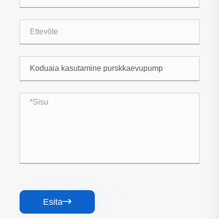
Esita
