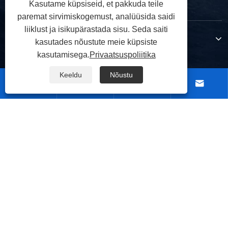
Kasutame küpsiseid, et pakkuda teile
paremat sirvimiskogemust, analüüsida saidi
liiklust ja isikupärastada sisu. Seda saiti
Tooted
kasutades nõustute meie küpsiste
kasutamisega.
Privaatsuspoliitika
Keeldu
Nõustu




Võta meiega ühendust
JÄRGNE MEILE
Autoriõigus © 2026 Ningbo TRUPOW Industrial Trade Co.,Ltd. Kõik
õigused kaitstud.