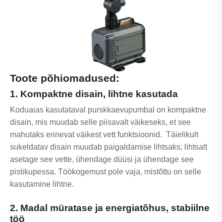
Toote põhiomadused:
1. Kompaktne disain, lihtne kasutada
Koduaias kasutataval purskkaevupumbal on kompaktne
disain, mis muudab selle piisavalt väikeseks, et see
mahutaks erinevat väikest vett funktsioonid. Täielikult
sukeldatav disain muudab paigaldamise lihtsaks; lihtsalt
asetage see vette, ühendage düüsi ja ühendage see
pistikupessa. Töökogemust pole vaja, mistõttu on selle
kasutamine lihtne.
2. Madal müratase ja energiatõhus, stabiilne
töö