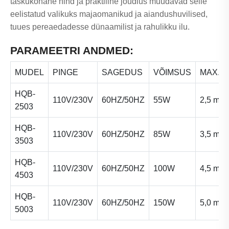
taskukohane hind ja praktiline jõudlus muudavad selle
eelistatud valikuks majaomanikud ja aiandushuvilised,
tuues pereaedadesse dünaamilist ja rahulikku ilu.
PARAMEETRI ANDMED:
MUDEL
PINGE
SAGEDUS
VÕIMSUS
MAX.H
HQB-
110V/230V
60HZ/50HZ
55W
2,5 m
2503
HQB-
110V/230V
60HZ/50HZ
85W
3,5 m
3503
HQB-
110V/230V
60HZ/50HZ
100W
4,5 m
4503
HQB-
110V/230V
60HZ/50HZ
150W
5,0 m
5003