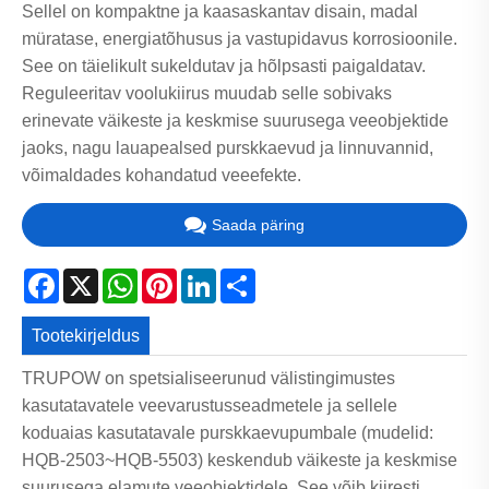
Sellel on kompaktne ja kaasaskantav disain, madal
müratase, energiatõhusus ja vastupidavus korrosioonile.
See on täielikult sukeldutav ja hõlpsasti paigaldatav.
Reguleeritav voolukiirus muudab selle sobivaks
erinevate väikeste ja keskmise suurusega veeobjektide
jaoks, nagu lauapealsed purskkaevud ja linnuvannid,
võimaldades kohandatud veeefekte.
Saada päring
Facebook
X
WhatsApp
Pinterest
LinkedIn
Share
Tootekirjeldus
TRUPOW on spetsialiseerunud välistingimustes
kasutatavatele veevarustusseadmetele ja sellele
koduaias kasutatavale purskkaevupumbale (mudelid:
HQB-2503~HQB-5503) keskendub väikeste ja keskmise
suurusega elamute veeobjektidele. See võib kiiresti