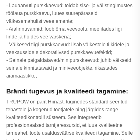
- Lauaarvuti purskkaevud: toidab sise- ja välistingimustes
töölaua purskkaevu, luues suurepäraseid
väikesemahulisi veeelemente;
- Aialinnuvannid: loob õrna veevoolu, meelitades ligi
linde ja hoides vee värskena;
- Väikesed tiigi purskkaevud: lisab väikestele tiikidele ja
veekaussidele dekoratiivsed purskkaevuefektid;
- Seinale paigaldatavad/minipurskkaevud: juhib väikseid
seinale kinnitatavaid ja miniveeobjekte, rikastades
aiamaastikke;
Brändi tugevus ja kvaliteedi tagamine:
TRUPOW on pärit Hiinast, tuginedes standardiseeritud
tehastele ja kogenud tootjatele ning järgides range
kvaliteedikontrolli süsteem. See integreerib
professionaalsed tarnijaressursid, et luua kvaliteetne
tarneahel, toote usaldusväärse kvaliteedi tagamine. Selle