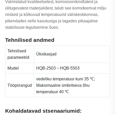
Valmistatud kvaliteetsetest, korrosioonikindlatest ja
ülitugevatest materjalidest, talub see korrodeerivat mõju
niisked ja kõikuvad temperatuurid väliskeskkonnas,
pikendades selle kasutusiga ja tagades pikaajalise
stabiilsuse tegutsemine õues.
Tehnilised andmed
Tehnilised
Üksikasjad
parameetrid
Mudel
HQB-2503 ~ HQB-5503
vedeliku temperatuur kuni 35 ℃;
Tööpiirangud
Maksimaalne ümbritseva õhu
temperatuur 40 ℃
Kohaldatavad stsenaariumid: