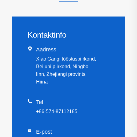
Kontaktinfo

Aadress
Xiao Gangi tööstuspiirkond,
Beiluni piirkond, Ningbo
linn, Zhejiangi provints,
Hiina

Tel
+86-574-87112185

E-post