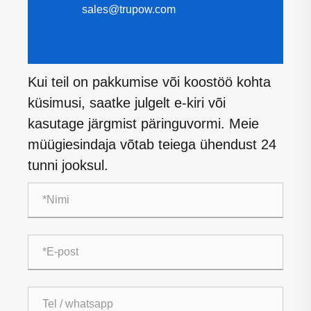
sales@trupow.com
Kui teil on pakkumise või koostöö kohta
küsimusi, saatke julgelt e-kiri või
kasutage järgmist päringuvormi. Meie
müügiesindaja võtab teiega ühendust 24
tunni jooksul.