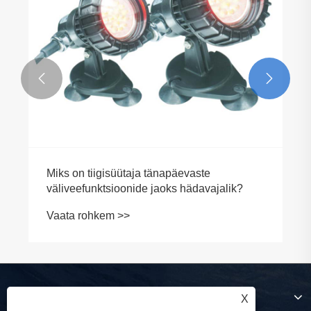


Miks on tiigisüütaja tänapäevaste
väliveefunktsioonide jaoks hädavajalik?
Vaata rohkem >>
Meie kohta
X