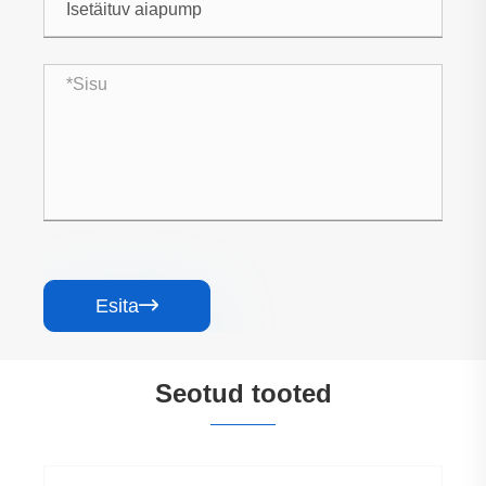
Esita

Seotud tooted