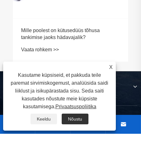
Mille poolest on kütusedüüs tõhusa
tankimise jaoks hädavajalik?
Vaata rohkem >>
X
Kasutame küpsiseid, et pakkuda teile
paremat sirvimiskogemust, analüüsida saidi
Meie kohta
liiklust ja isikupärastada sisu. Seda saiti
kasutades nõustute meie küpsiste
kasutamisega.
Privaatsuspoliitika
Tooted
Keeldu
Nõustu



