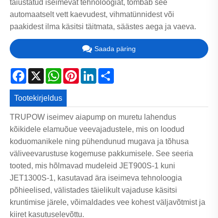
täiustatud iseimevat tehnoloogiat, tõmbab see
automaatselt vett kaevudest, vihmatünnidest või
paakidest ilma käsitsi täitmata, säästes aega ja vaeva.
Saada päring
Facebook
X
WhatsApp
Pinterest
LinkedIn
Share
Tootekirjeldus
TRUPOW iseimev aiapump on muretu lahendus
kõikidele elamuõue veevajadustele, mis on loodud
koduomanikele ning pühendunud mugava ja tõhusa
väliveevarustuse kogemuse pakkumisele. See seeria
tooted, mis hõlmavad mudeleid JET900S-1 kuni
JET1300S-1, kasutavad ära iseimeva tehnoloogia
põhieelised, välistades täielikult vajaduse käsitsi
kruntimise järele, võimaldades vee kohest väljavõtmist ja
kiiret kasutuselevõttu.