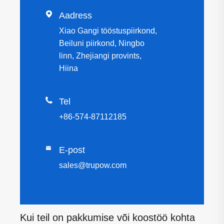

Aadress
Xiao Gangi tööstuspiirkond,
Beiluni piirkond, Ningbo
linn, Zhejiangi provints,
Hiina

Tel
+86-574-87112185

E-post
sales@trupow.com
Kui teil on pakkumise või koostöö kohta