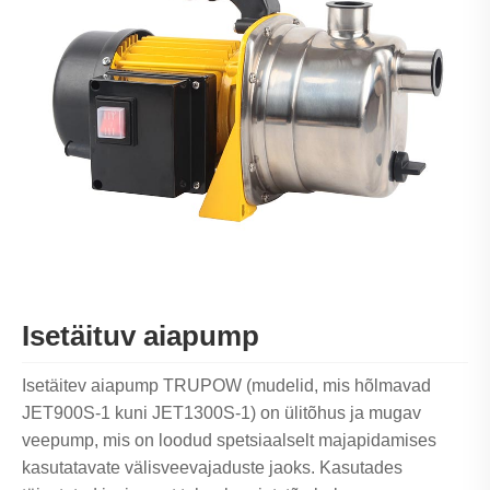
Isetäituv aiapump
Isetäitev aiapump TRUPOW (mudelid, mis hõlmavad
JET900S-1 kuni JET1300S-1) on ülitõhus ja mugav
veepump, mis on loodud spetsiaalselt majapidamises
kasutatavate välisveevajaduste jaoks. Kasutades