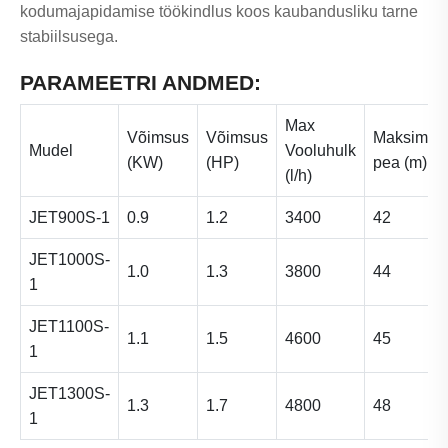
kodumajapidamise töökindlus koos kaubandusliku tarne
stabiilsusega.
PARAMEETRI ANDMED:
Max
Võimsus
Võimsus
Maksimaa
Mudel
Vooluhulk
(KW)
(HP)
pea (m)
(l/h)
JET900S-1
0.9
1.2
3400
42
JET1000S-
1.0
1.3
3800
44
1
JET1100S-
1.1
1.5
4600
45
1
JET1300S-
1.3
1.7
4800
48
1