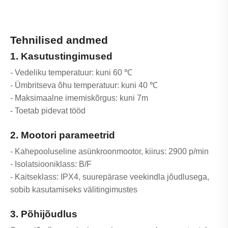
Tehnilised andmed
1. Kasutustingimused
- Vedeliku temperatuur: kuni 60 ℃
- Ümbritseva õhu temperatuur: kuni 40 ℃
- Maksimaalne imemiskõrgus: kuni 7m
- Toetab pidevat tööd
2. Mootori parameetrid
- Kahepooluseline asünkroonmootor, kiirus: 2900 p/min
- Isolatsiooniklass: B/F
- Kaitseklass: IPX4, suurepärase veekindla jõudlusega,
sobib kasutamiseks välitingimustes
3. Põhijõudlus