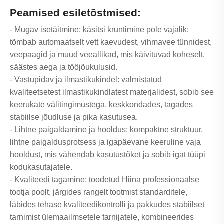
Peamised esiletõstmised:
- Mugav isetäitmine: käsitsi kruntimine pole vajalik;
tõmbab automaatselt vett kaevudest, vihmavee tünnidest,
veepaagid ja muud veeallikad, mis käivituvad koheselt,
säästes aega ja tööjõukulusid.
- Vastupidav ja ilmastikukindel: valmistatud
kvaliteetsetest ilmastikukindlatest materjalidest, sobib see
keerukate välitingimustega. keskkondades, tagades
stabiilse jõudluse ja pika kasutusea.
- Lihtne paigaldamine ja hooldus: kompaktne struktuur,
lihtne paigaldusprotsess ja igapäevane keeruline vaja
hooldust, mis vähendab kasutustõket ja sobib igat tüüpi
kodukasutajatele.
- Kvaliteedi tagamine: toodetud Hiina professionaalse
tootja poolt, järgides rangelt tootmist standarditele,
läbides tehase kvaliteedikontrolli ja pakkudes stabiilset
tarnimist ülemaailmsetele tarnijatele, kombineerides