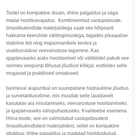
Tootel on kompaktne disain, lihtne paigaldus ja väga
madal hooldusvajadus. Kombineeritud vastupidavate,
ilmastikukindlate materjalidega saab see hõlpsasti
hakkama keeruliste välitingimustega, tagades pikaajalise
stabiilne töö ning majaomanikele kestva ja
usaldusväärse veevarustuse tagamine. Kas
igapäevaseks aiaks hooldamisel või välitöödel pakub see
iseimev veepump tõhusat jõudlust kõikjal, esitledes selle
mugavad ja praktilised omadused.
Iseimeval aiapumbal on suurepärane hüdrauliline jõudlus
ja survetalitlusvõime, mis muudab selle laialdaselt
kasutatav aia niisutamiseks, veevarustuse hooldamiseks
ja igapäevaseks välispuhastuseks. Kvaliteetse esemena
Hiina toode, see on valmistatud vastupidavatest
ilmastikukindlatest materjalidest, sellel on kompaktne
struktuur, lihtne paigaldus ja madalad hoolduskulud.