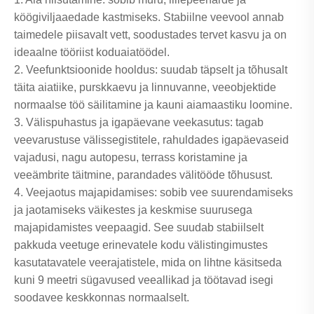
köögiviljaaedade kastmiseks. Stabiilne veevool annab
taimedele piisavalt vett, soodustades tervet kasvu ja on
ideaalne tööriist koduaiatöödel.
2. Veefunktsioonide hooldus: suudab täpselt ja tõhusalt
täita aiatiike, purskkaevu ja linnuvanne, veeobjektide
normaalse töö säilitamine ja kauni aiamaastiku loomine.
3. Välispuhastus ja igapäevane veekasutus: tagab
veevarustuse välissegistitele, rahuldades igapäevaseid
vajadusi, nagu autopesu, terrass koristamine ja
veeämbrite täitmine, parandades välitööde tõhusust.
4. Veejaotus majapidamises: sobib vee suurendamiseks
ja jaotamiseks väikestes ja keskmise suurusega
majapidamistes veepaagid. See suudab stabiilselt
pakkuda veetuge erinevatele kodu välistingimustes
kasutatavatele veerajatistele, mida on lihtne käsitseda
kuni 9 meetri sügavused veeallikad ja töötavad isegi
soodavee keskkonnas normaalselt.