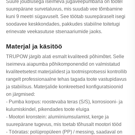
Suure jõudlusega iseimeva jugaveepumbana on tootel
suurepärane survetaluvus, mis suudab vee tõmbamine
kuni 9 meetri sügavuselt. See töötab suurepäraselt isegi
soodavee keskkondades, pakkudes stabiilne toitetugi
erinevate veekasutuse stsenaariumide jaoks.
Materjal ja käsitöö
TRUPOW järgib alati esmalt kvaliteedi põhimõtet. Selle
iseimeva aiapumba põhikomponendid on valmistatud
kvaliteetsetest materjalidest ja tootmisprotsessi kontrollib
rangelt professionaalne tehas tagada toote vastupidavus
ja stabiilsus. Materjalide konkreetsed konfiguratsioonid
on järgmised:
- Pumba korpus: roostevaba teras (S/S), korrosiooni- ja
kulumiskindel, pikendades toote eluiga
- Mootori kronstein: alumiiniumsulamist, kerge ja
suurepärane tugevus, mis toetab tõhusalt mootori tööd
- Tööratas: polüpropüleen (PP) / messing, saadaval on